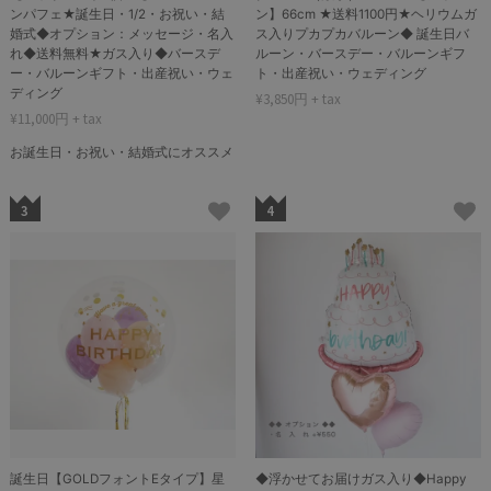
ンパフェ★誕生日・1/2・お祝い・結
ン】66cm ★送料1100円★ヘリウムガ
婚式◆オプション：メッセージ・名入
ス入りプカプカバルーン◆ 誕生日バ
れ◆送料無料★ガス入り◆バースデ
ルーン・バースデー・バルーンギフ
ー・バルーンギフト・出産祝い・ウェ
ト・出産祝い・ウェディング
ディング
¥3,850円 + tax
¥11,000円 + tax
お誕生日・お祝い・結婚式にオススメ
3
4
誕生日【GOLDフォントEタイプ】星
◆浮かせてお届けガス入り◆Happy