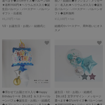
選べます◆37cmサイズ◆バルーンset
祝い・結婚式◆オプション：メッセー
★送料1100円★ヘリウムガス入り◆誕
ジ・名入れ★ヘリウムガス入り◆誕生
生日バルーン・バースデー・バルーン
日バルーン・バースデー・バルーンギ
ギフト・出産祝
フト◆送料無料
¥6,270円 + tax
¥12,100円 + tax
1/2・お誕生日・お祝い・結婚式に
結婚式やバースデー、周年祝いにオス
スメ
◆浮かせてお届けガス入り◆Happy
誕生日・1/2・お祝い・結婚式
Bithdayケーキ【BLUE】＆スターバル
【BLUE】文字デザイン・メッセージ
ーンパフェ◆誕生日・お祝い・結婚式
選べます◆37cmサイズ◆バルーンset
◆オプション：メッセージ・名入れ◆
★送料1100円★ヘリウムガス入り◆誕