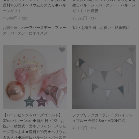
送料1100円★ヘリウムガス入り◆バル
生日バルーン・バースデー・バルーン
ーンギフト
ギフト・出産祝
¥7,480円 + tax
¥6,270円 + tax
お誕生日、ハーフバースデー・ファー
1/2・お誕生日・お祝い・結婚式に
ストバースデーにオススメ
【パールピンク＆ローズゴールド】
ファブリックガーランド グレイッシ
37cmバルーンset◆ 誕生日・1/2・お
ュブルー 全長2.8m - MOONTIC
祝い・結婚式｜文字デザイン・メッセ
¥3,190円 + tax
ージ選べます★送料1100円★ヘリウム
ガス入り◆誕生日バルーン・バースデ