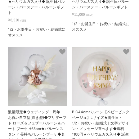
★ヘリウムガス入り◆ 誕生日バル
ヘリウムガス入り◆ 誕生日バルー
ーン・バースデー・バルーンギフ
ン・バースデー・バルーンギフト
ト
¥11,000
（税込）
¥6,930
（税込）
1/2・お誕生日・お祝い・結婚式に
1/2・お誕生日・お祝い・結婚式に
オススメ
オススメ
数量限定◆ウェディング・周年・
BIG44cmバルーン【ベビーピンク
お祝い自立型(置き型)◆プリザーブ
ベージュ】Lサイズ★誕生日・
ド ローズ＆フェザーバルーン＆ハ
1/2・お祝い・結婚式｜文字デザイ
ート ブーケ H65cm★バルーンス
ン・メッセージ選べます◆送料
タンド 長持ちバルーンブーケ◆名
1100円★ヘリウムガス入り◆ 誕生