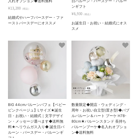
入れオプション◆送料無料
日バルーン・バースデー・バルー
ンギフト
¥13,200
（税込）
¥6,930
（税込）
結婚式やハーフバースデー・ファ
ーストバースデーにオススメ
お誕生日・お祝い・結婚式にオス
スメ
BIG 44cmバルーンパフェ【ベビー
数量限定◆開店・ウェディング・
ピンクベージュ】Lサイズ★誕生
周年・お祝い自立型(置き型)◆バブ
日・お祝い・結婚式｜文字デザイ
ルバルーン＆ハート ブーケ H78-
ン・メッセージ選べます◆送料無
80cm★バルーンスタンド 長持ち
料★ヘリウムガス入り◆ 誕生日バ
バルーンブーケ◆名入れオプショ
ルーン・バースデー・バルーンギ
ン◆送料無料