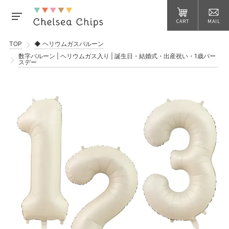
CART
MAIL
TOP
◆ ヘリウムガスバルーン
数字バルーン | ヘリウムガス入り | 誕生日・結婚式・出産祝い・1歳バー
スデー