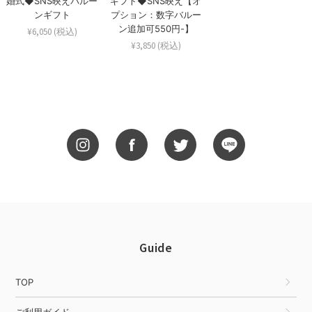
婚式◆SNS映えバルー
ギフト◆SNS映え【オ
ンギフト
プション：数字バルー
ン追加可550円-】
¥6,050 (税込)
¥3,850 (税込)
Guide
TOP
ご利用ガイド