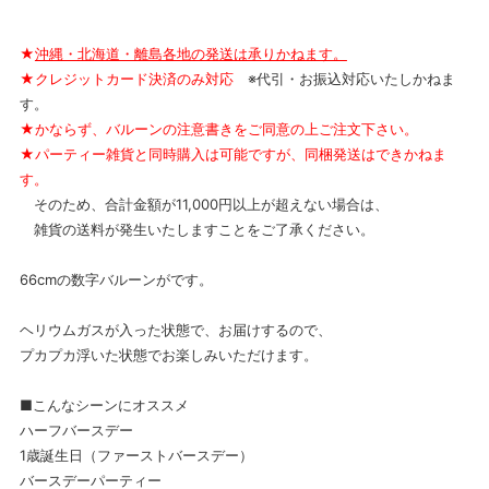
★
沖縄・北海道・離島各地の発送は承りかねます。
★クレジットカード決済のみ対応
※代引・お振込対応いたしかねま
す。
★かならず、バルーンの注意書きをご同意の上ご注文下さい。
★パーティー雑貨と同時購入は可能ですが、同梱発送はできかねま
す。
そのため、合計金額が11,000円以上が超えない場合は、
雑貨の送料が発生いたしますことをご了承ください。
66cmの数字バルーンがです。
ヘリウムガスが入った状態で、お届けするので、
プカプカ浮いた状態でお楽しみいただけます。
■こんなシーンにオススメ
ハーフバースデー
1歳誕生日（ファーストバースデー）
バースデーパーティー