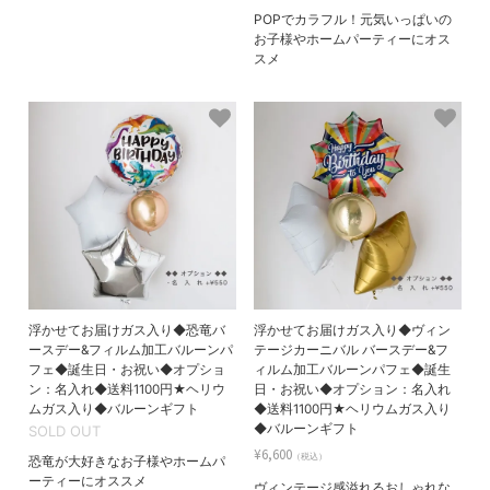
POPでカラフル！元気いっぱいの
お子様やホームパーティーにオス
スメ
浮かせてお届けガス入り◆恐竜バ
浮かせてお届けガス入り◆ヴィン
ースデー&フィルム加工バルーンパ
テージカーニバル バースデー&フ
フェ◆誕生日・お祝い◆オプショ
ィルム加工バルーンパフェ◆誕生
ン：名入れ◆送料1100円★ヘリウ
日・お祝い◆オプション：名入れ
ムガス入り◆バルーンギフト
◆送料1100円★ヘリウムガス入り
◆バルーンギフト
SOLD OUT
¥6,600
（税込）
恐竜が大好きなお子様やホームパ
ーティーにオススメ
ヴィンテージ感溢れるおしゃれな