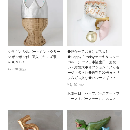
クラウン シルバー - ミントグリー
◆浮かせてお届けガス入り
ン ポンポン付 1個入（キッズ用） -
◆Happy Bithdayケーキ＆スター
MOONTIC
バルーンパフェ◆誕生日・お祝
い・結婚式◆オプション：メッセ
¥2,860
（税込）
ージ・名入れ◆送料1100円★ヘリ
ウムガス入り◆バルーンギフト
¥7,150
（税込）
お誕生日、ハーフバースデー・フ
ァーストバースデーにオススメ