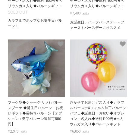
セージ・名入れ◆送料1100円★ヘ
セージ・名入れ◆送料1100円★ヘ
リウムガス入り◆バルーンギフト
リウムガス入り◆バルーンギフト
SOLD OUT
¥7,480
（税込）
カラフルでポップなお誕生日バル
お誕生日、ハーフバースデー・フ
ーン！
ァーストバースデーにオススメ
ブーケ型◆シャーク(サメ) バルー
浮かせてお届けガス入り◆カラフ
ンブーケ ◆誕生日バルーン・お祝
ルバースデ&フィルム加工バルーン
いギフト◆長持ちバルーン【オプ
パフェ◆誕生日・お祝い◆オプシ
ション：数字バルーン追加可550
ョン：名入れ◆送料1100円★ヘリ
円】
ウムガス入り◆バルーンギフト
¥2,970
¥6,050
（税込）
（税込）