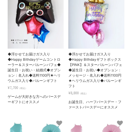
◆浮かせてお届けガス入り
◆浮かせてお届けガス入り
◆Happy Bithdayゲームコントロ
◆Happy Bithdayギフトボックス
ーラー＆スターバルーンパフェ◆
【PINK】＆スターバルーンパフェ
誕生日・お祝い・結婚式◆オプシ
◆誕生日・お祝い◆オプション：
ョン：名入れ◆送料1100円★ヘリ
メッセージ・名入れ◆送料1100円
ウムガス入り◆バルーンギフト
★ヘリウムガス入り◆バルーンギ
フト
¥7,700
（税込）
¥8,800
（税込）
ゲームが大好きな方へのバースデ
ーギフトにオススメ
お誕生日、ハーフバースデー・フ
ァーストバースデーにオススメ