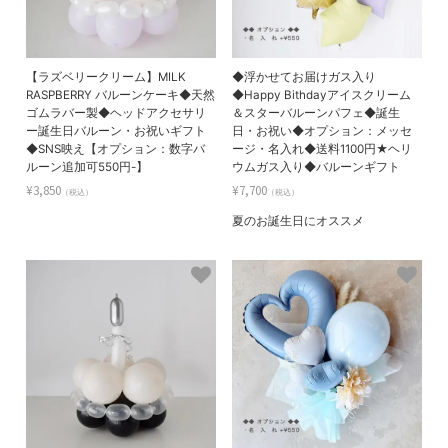
【ラズベリークリーム】MILK
◆浮かせてお届けガス入り
RASPBERRY バルーンケーキ◆天然
◆Happy Bithdayアイスクリーム
ゴムラバー製◆ヘッドアクセサリ
＆スターバルーンパフェ◆誕生
ー誕生日バルーン・お祝いギフト
日・お祝い◆オプション：メッセ
◆SNS映え【オプション：数字バ
ージ・名入れ◆送料1100円★ヘリ
ルーン追加可550円-】
ウムガス入り◆バルーンギフト
¥3,850
¥7,700
（税込）
（税込）
夏のお誕生日にオススメ