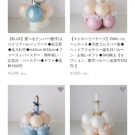
【BLUE】選べるナンバー(数字)入
【ストロベリーチーズ】PINKバル
りクリアバルーンブーケ◆自立型
ーンケーキ◆天然ゴムラバー製◆
◆名入れ可◆H40cm W33cm★フ
ヘッドアクセサリー誕生日バルー
ァーストバースデー・周年祝い・
ン・お祝いギフト◆SNS映え【オ
記念日・バースデー◆ギフト◆送
プション：数字バルーン追加可550
料1100円
円-】
¥5,500
¥3,850
（税込）
（税込）