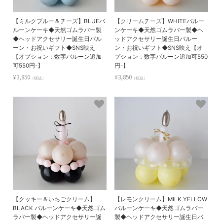
【ミルクブルー＆チーズ】BLUEバ
【クリームチーズ】WHITEバルー
ルーンケーキ◆天然ゴムラバー製
ンケーキ◆天然ゴムラバー製◆ヘ
◆ヘッドアクセサリー誕生日バル
ッドアクセサリー誕生日バルー
ーン・お祝いギフト◆SNS映え
ン・お祝いギフト◆SNS映え【オ
【オプション：数字バルーン追加
プション：数字バルーン追加可550
可550円-】
円-】
¥3,850
¥3,850
（税込）
（税込）
【クッキー＆いちごクリーム】
【レモンクリーム】MILK YELLOW
BLACK バルーンケーキ◆天然ゴム
バルーンケーキ◆天然ゴムラバー
ラバー製◆ヘッドアクセサリー誕
製◆ヘッドアクセサリー誕生日バ