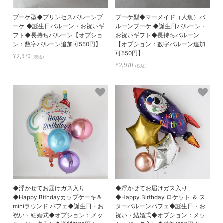
ブーケ型◆プリンセスバルーンブ
ブーケ型◆マーメイド（人魚）バ
ーケ ◆誕生日バルーン・お祝いギ
ルーンブーケ ◆誕生日バルーン・
フト◆長持ちバルーン【オプショ
お祝いギフト◆長持ちバルーン
ン：数字バルーン追加可550円】
【オプション：数字バルーン追加
可550円】
¥2,970
（税込）
¥2,970
（税込）
◆浮かせてお届けガス入り
◆浮かせてお届けガス入り
◆Happy Bithdayカップケーキ＆
◆Happy Birthday ロケット ＆ ス
miniラウンド パフェ◆誕生日・お
ターバルーンパフェ◆誕生日・お
祝い・結婚式◆オプション：メッ
祝い・結婚式◆オプション：メッ