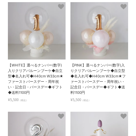
【WHITE】選べるナンバー(数字)
【PINK】選べるナンバー(数字)入
入りクリアバルーンブーケ◆自立
りクリアバルーンブーケ◆自立型
型◆名入れ可◆H40cm W33cm★
◆名入れ可◆H40cm W33cm★フ
ファーストバースデー・周年祝
ァーストバースデー・周年祝い・
い・記念日・バースデー◆ギフト
記念日・バースデー◆ギフト◆送
◆送料1100円
料1100円
¥5,500
¥5,500
（税込）
（税込）