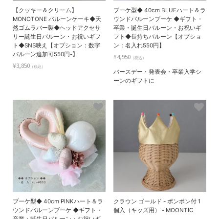
【クッキー＆クリーム】
ブーケ型◆ 40cm BLUEハート＆ラ
MONOTONE バルーンケーキ◆天
ウンドバルーンブーケ ◆ギフト・
然ゴムラバー製◆ヘッドアクセサ
卒業・誕生日バルーン・お祝いギ
リー誕生日バルーン・お祝いギフ
フト◆長持ちバルーン【オプショ
ト◆SNS映え【オプション：数字
ン：名入れ550円】
バルーン追加可550円-】
¥4,950
（税込）
¥3,850
（税込）
バースデー・発表会・卒業入学シ
ーンのギフトに
ブーケ型◆ 40cm PINKハート＆ラ
クラウン ゴールド - ポンポン付 1
ウンドバルーンブーケ ◆ギフト・
個入（キッズ用） - MOONTIC