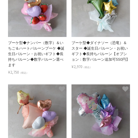
ブーケ型◆ナンバー（数字）＆い
ブーケ型◆ダイナソー（恐竜）＆
ちご＆ハートバルーンブーケ ◆誕
スター ◆誕生日バルーン・お祝い
生日バルーン・お祝いギフト◆長
ギフト◆長持ちバルーン【オプシ
持ちバルーン◆数字バルーン選べ
ョン：数字バルーン追加可550円】
ます
¥2,970
（税込）
¥2,750
（税込）