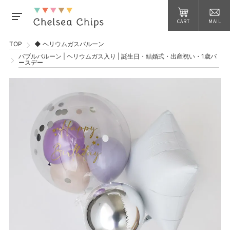
CART
MAIL
TOP
◆ ヘリウムガスバルーン
バブルバルーン | ヘリウムガス入り | 誕生日・結婚式・出産祝い・1歳バ
ースデー