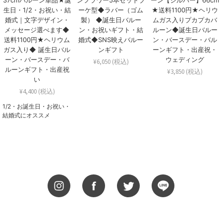
37cmバルーン単品★誕
ンフラワー5本セットブ
ーン【シルバー】66cm
生日・1/2・お祝い・結
ーケ型◆ラバー（ゴム
★送料1100円★ヘリウ
婚式｜文字デザイン・
製） ◆誕生日バルー
ムガス入りプカプカバ
メッセージ選べます◆
ン・お祝いギフト・結
ルーン◆誕生日バルー
送料1100円★ヘリウム
婚式◆SNS映えバルー
ン・バースデー・バル
ガス入り◆ 誕生日バル
ンギフト
ーンギフト・出産祝・
ーン・バースデー・バ
ウェディング
¥6,050 (税込)
ルーンギフト・出産祝
¥3,850 (税込)
い
¥4,400 (税込)
1/2・お誕生日・お祝い・
結婚式にオススメ