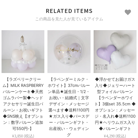
RELATED ITEMS
この商品を見た人が見ているアイテム
【ラズベリークリー
【ラベンダーミルク・
◆浮かせてお届けガス
ム】MILK RASPBERRY
ホワイト】37cmバルー
入り◆ジェリーハート
バルーンケーキ◆天然
ン単品★誕生日・1/2・
型フォイルバルーン
ゴムラバー製◆ヘッド
お祝い・結婚式｜文字
【ラベンダーホワイ
アクセサリー誕生日バ
デザイン・メッセージ
ト】3個set 35.5cm ◆
ルーン・お祝いギフト
選べます◆送料1100円
オプション：メッセー
◆SNS映え【オプショ
★ガス入り◆バースデ
ジ・名入れ◆送料1100
ン：数字バルーン追加
ー・バルーンギフト・
円★ヘリウムガス入り
可550円-】
出産祝い・ウェディン
◆バルーンギフト
グ
¥3,850 (税込)
¥4,290 (税込)