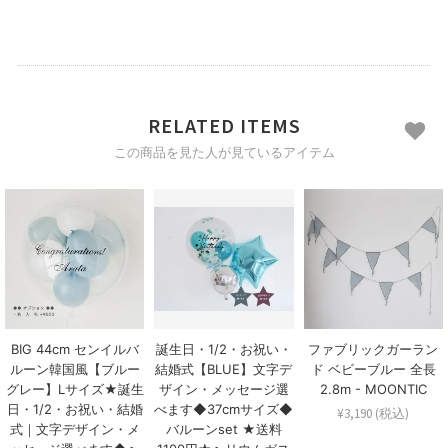
RELATED ITEMS
この商品を見た人が見ているアイテム
BIG 44cm センイルバ
誕生日・1/2・お祝い・
ファブリックガーラン
ルーン韓国風【ブルー
結婚式【BLUE】文字デ
ド ベビーブルー 全長
グレー】Lサイズ★誕生
ザイン・メッセージ選
2.8m - MOONTIC
日・1/2・お祝い・結婚
べます◆37cmサイズ◆
¥3,190 (税込)
式｜文字デザイン・メ
バルーンset ★送料