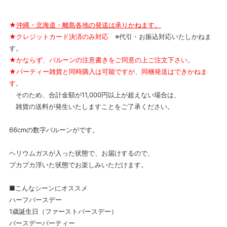
★
沖縄・北海道・離島各地の発送は承りかねます。
★クレジットカード決済のみ対応
※代引・お振込対応いたしかねま
す。
★かならず、バルーンの注意書きをご同意の上ご注文下さい。
★パーティー雑貨と同時購入は可能ですが、同梱発送はできかねま
す。
そのため、合計金額が11,000円以上が超えない場合は、
雑貨の送料が発生いたしますことをご了承ください。
66cmの数字バルーンがです。
ヘリウムガスが入った状態で、お届けするので、
プカプカ浮いた状態でお楽しみいただけます。
■こんなシーンにオススメ
ハーフバースデー
1歳誕生日（ファーストバースデー）
バースデーパーティー