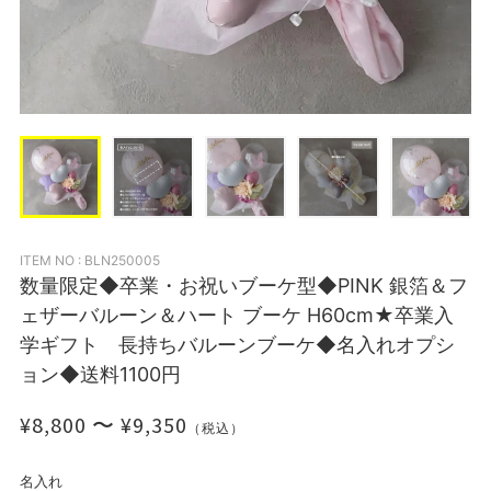
ITEM NO : BLN250005
数量限定◆卒業・お祝いブーケ型◆PINK 銀箔＆フ
ェザーバルーン＆ハート ブーケ H60cm★卒業入
学ギフト 長持ちバルーンブーケ◆名入れオプシ
ョン◆送料1100円
¥8,800 〜 ¥9,350
（税込）
名入れ