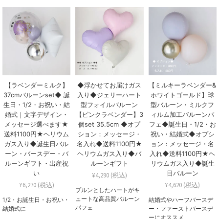
【ラベンダーミルク】
◆浮かせてお届けガス
【ミルキーラベンダー&
37cmバルーンset◆ 誕
入り◆ジェリーハート
ホワイトゴールド】球
生日・1/2・お祝い・結
型フォイルバルーン
型バルーン・ミルクフ
婚式｜文字デザイン・
【ピンクラベンダー】3
ィルム加工バルーンパ
メッセージ選べます★
個set 35.5cm ◆オプ
フェ◆誕生日・1/2・お
送料1100円★ヘリウム
ション：メッセージ・
祝い・結婚式◆オプシ
ガス入り◆誕生日バル
名入れ◆送料1100円★
ョン：メッセージ・名
ーン・バースデー・バ
ヘリウムガス入り◆バ
入れ◆送料1100円★ヘ
ルーンギフト・出産祝
ルーンギフト
リウムガス入り◆誕生
い
日バルーン
¥4,290 (税込)
¥6,270 (税込)
¥4,620 (税込)
プルンとしたハートがキ
ュートな高品質バルーン
1/2・お誕生日・お祝い・
結婚式やハーフバースデ
パフェ
結婚式に
ー・ファーストバースデ
ーにオススメ