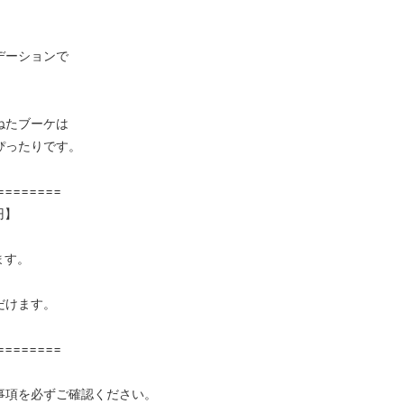
デーションで
ねたブーケは
ぴったりです。
========
円】
ます。
だけます。
========
事項を必ずご確認ください。