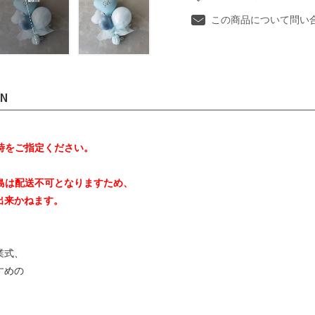
この商品について問い
ON
時をご指定ください。
島は配送不可となりますため、
出来かねます。
業式、
すめの