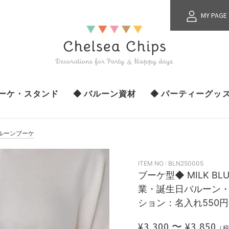
MY PAGE
ブーケ・スタンド
◆ バルーン資材
◆ パーティーグッ
ルーンブーケ
ITEM NO : BLN250005
ブーケ型◆ MILK 
業・誕生日バルーン
ション：名入れ550
¥3,300 〜 ¥3,850
（