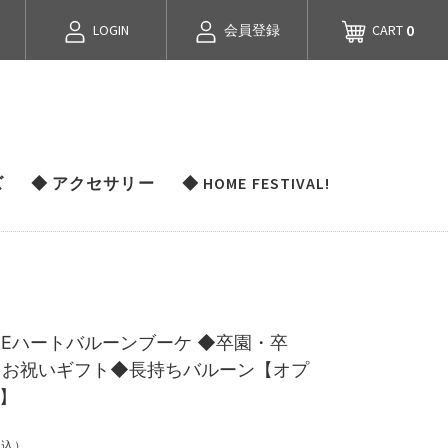
0
LOGIN
会員登録
CART
ズ
◆ アクセサリー
◆ HOME FESTIVAL!
BLUEハートバルーンブーケ ◆卒園・卒
・お祝いギフト◆長持ちバルーン【オプ
円】
税込）