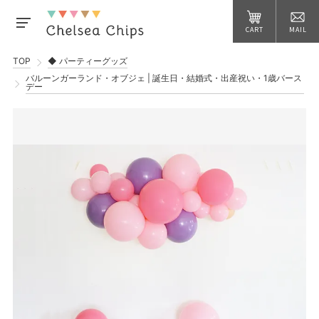
CART
MAIL
TOP
◆ パーティーグッズ
バルーンガーランド・オブジェ | 誕生日・結婚式・出産祝い・1歳バース
デー