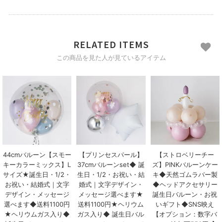
RELATED ITEMS
この商品を見た人が見ているアイテム
44cmバルーン【スモー
【プリンセスパール】
【ストロベリーチー
キーカラーミックス】L
37cmバルーンset◆ 誕
ズ】PINKバルーンケー
サイズ★誕生日・1/2・
生日・1/2・お祝い・結
キ◆天然ゴムラバー製
お祝い・結婚式｜文字
婚式｜文字デザイン・
◆ヘッドアクセサリー
デザイン・メッセージ
メッセージ選べます★
誕生日バルーン・お祝
選べます◆送料1100円
送料1100円★ヘリウム
いギフト◆SNS映え
★ヘリウムガス入り◆
ガス入り◆ 誕生日バル
【オプション：数字バ