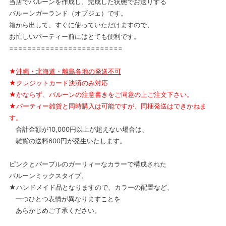
当店でバルーンを作成し、完成した状態でお送りする
バルーンガーランド（オブジェ）です。
箱から出して、すぐに使っていただけますので、
お忙しいパーティー前にはとても便利です。
=========================
★
沖縄・北海道・離島各地の発送不可
★クレジットカード決済のみ対応
★かならず、バルーンの注意書きをご同意の上ご注文下さい。
★パーティー雑貨と同時購入は可能ですが、同梱発送はできかねま
す。
合計金額が10,000円以上が超えない場合は、
雑貨の送料600円が発生いたします。
ピンクとパープルのガーリィーなカラーで構成された
バルーンミックスタイプ。
★ハンドメイド品となりますので、カラーの配置など、
一つひとつ表情が異なりますことを
あらかじめご了承ください。