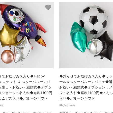
せてお届けガス入り◆Happy
◆浮かせてお届けガス入り◆サッ
hday ロケット ＆ スターバルーンパ
ール＆スターバルーンパフェ◆誕
誕生日・お祝い・結婚式◆オプシ
お祝い・結婚式◆オプション：メ
メッセージ・名入れ◆送料1100円
ジ・名入れ◆送料1100円★ヘリ
ウムガス入り◆バルーンギフト
入り◆バルーンギフト
¥6,600
税込）
（税込）
、ハーフバースデー・ファーストバー
お誕生日、ハーフバースデー・ファー