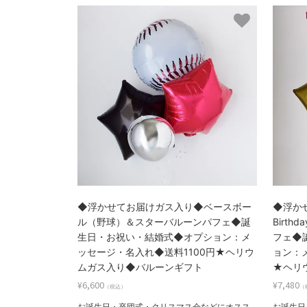
◆浮かせてお届けガス入り◆ベースボー
◆浮か
ル（野球）＆スターバルーンパフェ◆誕
Birt
生日・お祝い・結婚式◆オプション：メ
フェ◆
ッセージ・名入れ◆送料1100円★ヘリウ
ョン：
ムガス入り◆バルーンギフト
★ヘリ
¥6,600
¥7,480
（税込）
（
お誕生日・卒団式・クリスマス会などにオスス
お誕生日