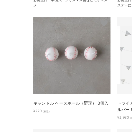
メ
スデーに
キャンドル ベースボール（野球） 3個入
トライ
ルバー 5m
¥220
（税込）
¥1,980
（