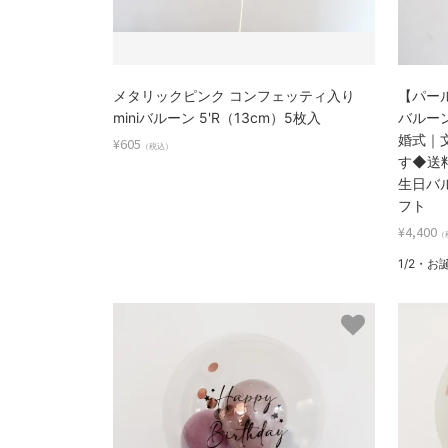
メタリックピンク コンフェッティ入り
【パー
miniバルーン 5'R（13cm）5枚入
バルー
婚式｜
¥605
（税込）
す◆送
生日バ
フト
¥4,400
（
1/2・