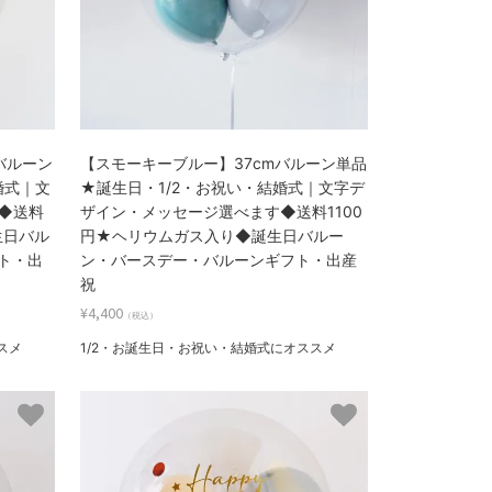
バルーン
【スモーキーブルー】37cmバルーン単品
婚式｜文
★誕生日・1/2・お祝い・結婚式｜文字デ
◆送料
ザイン・メッセージ選べます◆送料1100
生日バル
円★ヘリウムガス入り◆誕生日バルー
ト・出
ン・バースデー・バルーンギフト・出産
祝
¥4,400
（税込）
スメ
1/2・お誕生日・お祝い・結婚式にオススメ