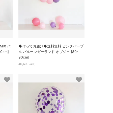
IX バ
◆作ってお届け◆送料無料 ピンクパープ
0cm]
ル バルーンガーランド オブジェ [80-
90cm]
¥6,600
（税込）