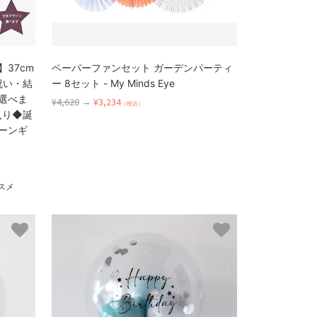
37cm
ペーパーファンセット ガーデンパーティ
祝い・結
ー 8セット - My Minds Eye
選べま
¥4,620
→
¥3,234
（税込）
入り◆誕
ーンギ
スメ