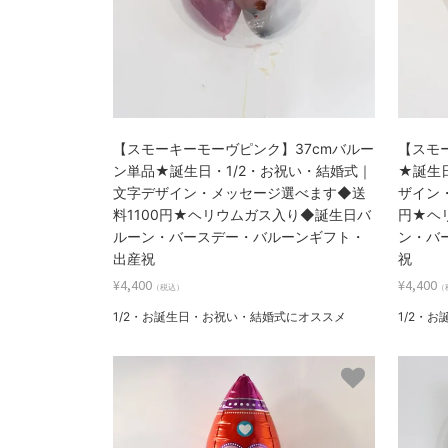
【スモーキーモーヴピンク】37cmバルー
【スモ
ン単品★誕生日・1/2・お祝い・結婚式｜
★誕生
文字デザイン・メッセージ選べます◆送
ザイン
料1100円★ヘリウムガス入り◆誕生日バ
円★ヘ
ルーン・バースデー・バルーンギフト・
ン・バ
出産祝
祝
¥4,400
¥4,400
（税込）
（
1/2・お誕生日・お祝い・結婚式にオススメ
1/2・